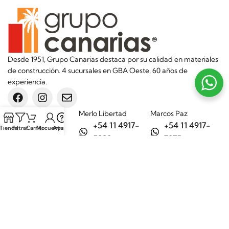
Desde 1951, Grupo Canarias destaca por su calidad en materiales
de construcción. 4 sucursales en GBA Oeste, 60 años de
experiencia.
Sucursales
Merlo Libertad
Marcos Paz
+54 11 4917-
+54 11 4917-
Tienda
Filtrar
Carrito
Mi cuenta
Ayuda
5992
7075
Merlo Matera
General Rodríguez
+54 11 6732-
+54 11 3200-
6242
1694
Categorías
Aditivos
Hierros
Áridos
Ladrillos
Bachas de
Obra en seco
cocina