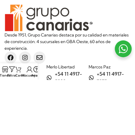
Desde 1951, Grupo Canarias destaca por su calidad en materiales
de construcción. 4 sucursales en GBA Oeste, 60 años de
experiencia.
Sucursales
Merlo Libertad
Marcos Paz
+54 11 4917-
+54 11 4917-
Tienda
Filtrar
Carrito
Mi cuenta
Ayuda
5992
7075
Merlo Matera
General Rodríguez
+54 11 6732-
+54 11 3200-
6242
1694
Categorías
Aditivos
Hierros
Áridos
Ladrillos
Bachas de
Obra en seco
cocina