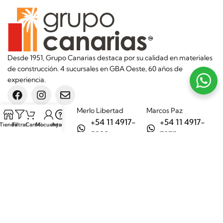
Desde 1951, Grupo Canarias destaca por su calidad en materiales
de construcción. 4 sucursales en GBA Oeste, 60 años de
experiencia.
Sucursales
Merlo Libertad
Marcos Paz
+54 11 4917-
+54 11 4917-
Tienda
Filtrar
Carrito
Mi cuenta
Ayuda
5992
7075
Merlo Matera
General Rodríguez
+54 11 6732-
+54 11 3200-
6242
1694
Categorías
Aditivos
Hierros
Áridos
Ladrillos
Bachas de
Obra en seco
cocina