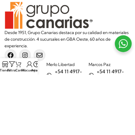
Desde 1951, Grupo Canarias destaca por su calidad en materiales
de construcción. 4 sucursales en GBA Oeste, 60 años de
experiencia.
Sucursales
Merlo Libertad
Marcos Paz
Tienda
Filtrar
Carrito
Mi cuenta
Ayuda
+54 11 4917-
+54 11 4917-
5992
7075
Merlo Matera
General Rodríguez
+54 11 6732-
+54 11 3200-
6242
1694
Categorías
Aditivos
Hierros
Áridos
Ladrillos
Bachas de
Obra en seco
cocina
Porcelanatos