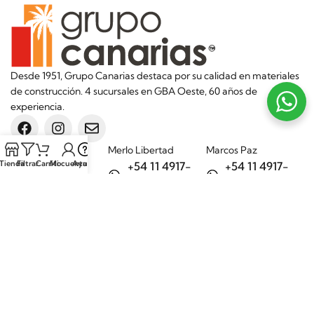
Desde 1951, Grupo Canarias destaca por su calidad en materiales
de construcción. 4 sucursales en GBA Oeste, 60 años de
experiencia.
Sucursales
Merlo Libertad
Marcos Paz
Tienda
Filtrar
Carrito
Mi cuenta
Ayuda
+54 11 4917-
+54 11 4917-
5992
7075
Merlo Matera
General Rodríguez
+54 11 6732-
+54 11 3200-
6242
1694
Categorías
Aditivos
Hierros
Áridos
Ladrillos
Bachas de
Obra en seco
cocina
Porcelanatos