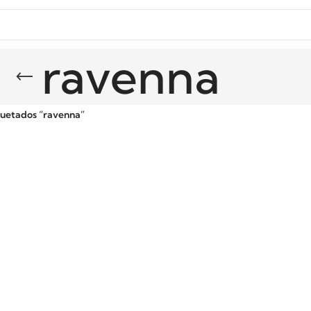
ravenna
quetados “ravenna”