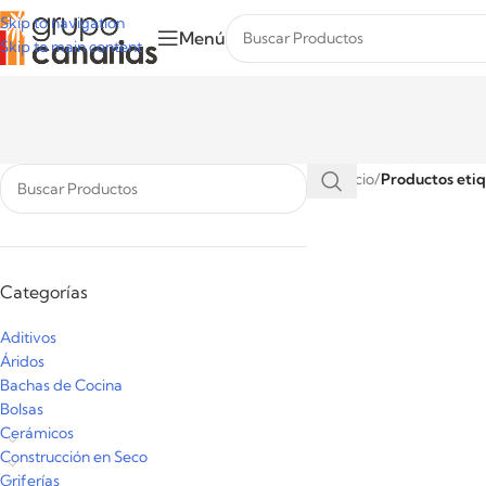
Skip to navigation
Menú
Skip to main content
Inicio
/
Productos eti
Categorías
Aditivos
Áridos
Bachas de Cocina
Bolsas
Cerámicos
Construcción en Seco
Griferías