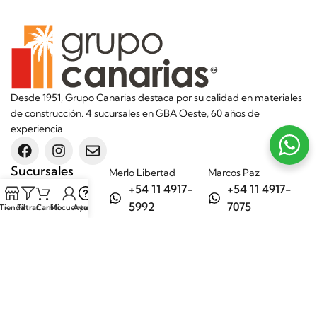
Desde 1951, Grupo Canarias destaca por su calidad en materiales
de construcción. 4 sucursales en GBA Oeste, 60 años de
experiencia.
Sucursales
Merlo Libertad
Marcos Paz
+54 11 4917-
+54 11 4917-
5992
7075
Tienda
Filtrar
Carrito
Mi cuenta
Ayuda
Merlo Matera
General Rodríguez
+54 11 6732-
+54 11 3200-
6242
1694
Categorías
Aditivos
Hierros
Áridos
Ladrillos
Bachas de
Obra en seco