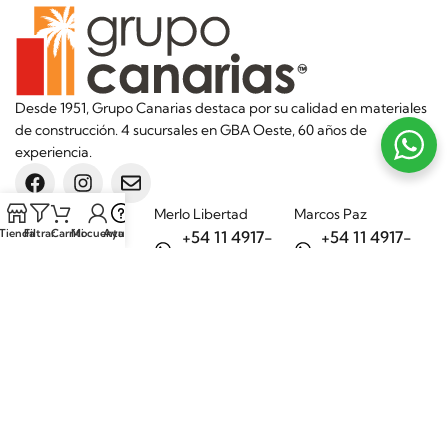
Desde 1951, Grupo Canarias destaca por su calidad en materiales
de construcción. 4 sucursales en GBA Oeste, 60 años de
experiencia.
Sucursales
Merlo Libertad
Marcos Paz
Tienda
Filtrar
Carrito
Mi cuenta
Ayuda
+54 11 4917-
+54 11 4917-
5992
7075
Merlo Matera
General Rodríguez
+54 11 6732-
+54 11 3200-
6242
1694
Categorías
Aditivos
Hierros
Áridos
Ladrillos
Bachas de
Obra en seco
cocina
Porcelanatos