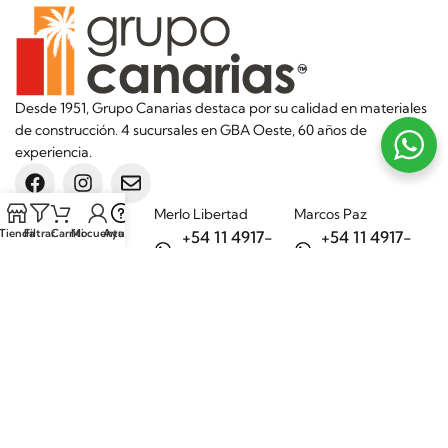
Desde 1951, Grupo Canarias destaca por su calidad en materiales
de construcción. 4 sucursales en GBA Oeste, 60 años de
experiencia.
Sucursales
Merlo Libertad
Marcos Paz
Tienda
Filtrar
Carrito
Mi cuenta
Ayuda
+54 11 4917-
+54 11 4917-
5992
7075
Merlo Matera
General Rodríguez
+54 11 6732-
+54 11 3200-
6242
1694
Categorías
Aditivos
Hierros
Áridos
Ladrillos
Bachas de
Obra en seco
cocina
Porcelanatos