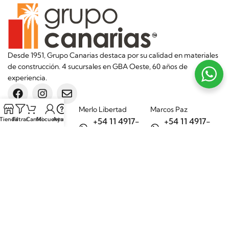
Desde 1951, Grupo Canarias destaca por su calidad en materiales
de construcción. 4 sucursales en GBA Oeste, 60 años de
experiencia.
Sucursales
Merlo Libertad
Marcos Paz
Tienda
Filtrar
Carrito
Mi cuenta
Ayuda
+54 11 4917-
+54 11 4917-
5992
7075
Merlo Matera
General Rodríguez
+54 11 6732-
+54 11 3200-
6242
1694
Categorías
Aditivos
Hierros
Áridos
Ladrillos
Bachas de
Obra en seco
cocina
Porcelanatos