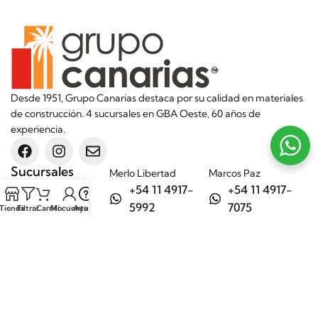
Desde 1951, Grupo Canarias destaca por su calidad en materiales
de construcción. 4 sucursales en GBA Oeste, 60 años de
experiencia.
Sucursales
Merlo Libertad
Marcos Paz
+54 11 4917-
+54 11 4917-
5992
7075
Tienda
Filtrar
Carrito
Mi cuenta
Ayuda
Merlo Matera
General Rodríguez
+54 11 6732-
+54 11 3200-
6242
1694
Categorías
Aditivos
Hierros
Áridos
Ladrillos
Bachas de
Obra en seco