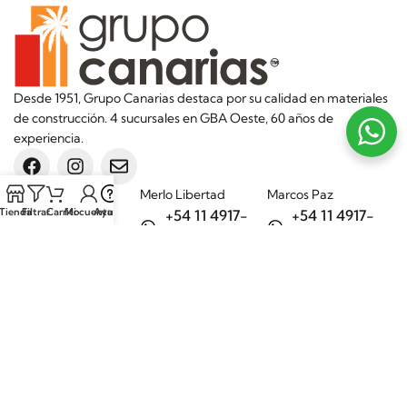
Desde 1951, Grupo Canarias destaca por su calidad en materiales
de construcción. 4 sucursales en GBA Oeste, 60 años de
experiencia.
Sucursales
Merlo Libertad
Marcos Paz
Tienda
Filtrar
Carrito
Mi cuenta
Ayuda
+54 11 4917-
+54 11 4917-
5992
7075
Merlo Matera
General Rodríguez
+54 11 6732-
+54 11 3200-
6242
1694
Categorías
Aditivos
Hierros
Áridos
Ladrillos
Bachas de
Obra en seco
cocina
Porcelanatos