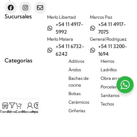
Sucursales
Merlo Libertad
Marcos Paz
+54 11 4917-
+54 11 4917-
5992
7075
Merlo Matera
General Rodríguez
+54 11 6732-
+54 11 3200-
6242
1694
Categorías
Aditivos
Hierros
Áridos
Ladrillos
Bachas de
Obra en seco
cocina
Porcelanatos
Bolsas
Sanitarios
Cerámicos
Techos
Griferías
Tienda
Filtrar
Carrito
Mi cuenta
Ayuda