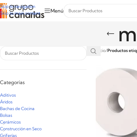
Skip to navigation
Menú
Skip to main content
m
Inicio
/
Productos eti
Categorías
Aditivos
Áridos
Bachas de Cocina
Bolsas
Cerámicos
Construcción en Seco
Griferías