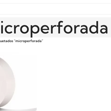
icroperforada
quetados “microperforada”