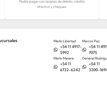
Podés pagar con tarjetas de débito, crédito,
efectivo y cheques.
ucursales
Merlo Libertad
Marcos Paz
+54 11 4917-
+54 11 491
5992
7075
Merlo Matera
General Rodríg
+54 11
+54 11
6732-6242
3200-169
Tienda
Nosotros
Ayuda
Contacto / Sucursales