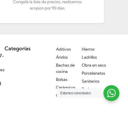
Congelá la lista de precios, realizamos
acopios por 90 días.
Categorías
Aditivos
Hierros
7-
Áridos
Ladrillos
Bachas de
Obra en seco
uez
cocina
Porcelanatos
Bolsas
Sanitarios
4
Cerámicos
Techos
Estamos conectados
Griferías