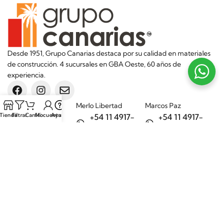
Desde 1951, Grupo Canarias destaca por su calidad en materiales
de construcción. 4 sucursales en GBA Oeste, 60 años de
experiencia.
Sucursales
Merlo Libertad
Marcos Paz
Tienda
Filtrar
Carrito
Mi cuenta
Ayuda
+54 11 4917-
+54 11 4917-
5992
7075
Merlo Matera
General Rodríguez
+54 11 6732-
+54 11 3200-
6242
1694
Categorías
Aditivos
Hierros
Áridos
Ladrillos
Bachas de
Obra en seco
cocina
Porcelanatos