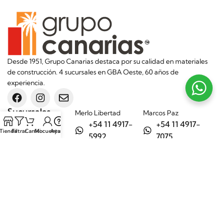
Desde 1951, Grupo Canarias destaca por su calidad en materiales
de construcción. 4 sucursales en GBA Oeste, 60 años de
experiencia.
Sucursales
Merlo Libertad
Marcos Paz
+54 11 4917-
+54 11 4917-
Tienda
Filtrar
Carrito
Mi cuenta
Ayuda
5992
7075
Merlo Matera
General Rodríguez
+54 11 6732-
+54 11 3200-
6242
1694
Categorías
Aditivos
Hierros
Áridos
Ladrillos
Bachas de
Obra en seco