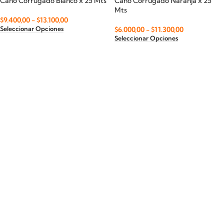
Caño Corrugado Blanco x 25 Mts
Caño Corrugado Naranja x 25
Mts
$
9.400,00
-
$
13.100,00
$
6.000,00
-
$
11.300,00
Seleccionar Opciones
Seleccionar Opciones