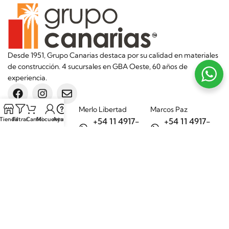
Desde 1951, Grupo Canarias destaca por su calidad en materiales
de construcción. 4 sucursales en GBA Oeste, 60 años de
experiencia.
Sucursales
Merlo Libertad
Marcos Paz
Tienda
Filtrar
Carrito
Mi cuenta
Ayuda
+54 11 4917-
+54 11 4917-
5992
7075
Merlo Matera
General Rodríguez
+54 11 6732-
+54 11 3200-
6242
1694
Categorías
Aditivos
Hierros
Áridos
Ladrillos
Bachas de
Obra en seco
cocina
Porcelanatos