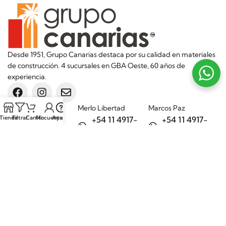
Desde 1951, Grupo Canarias destaca por su calidad en materiales
de construcción. 4 sucursales en GBA Oeste, 60 años de
experiencia.
Sucursales
Merlo Libertad
Marcos Paz
Tienda
Filtrar
Carrito
Mi cuenta
Ayuda
+54 11 4917-
+54 11 4917-
5992
7075
Merlo Matera
General Rodríguez
+54 11 6732-
+54 11 3200-
6242
1694
Categorías
Aditivos
Hierros
Áridos
Ladrillos
Bachas de
Obra en seco
cocina
Porcelanatos