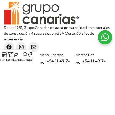
Desde 1951, Grupo Canarias destaca por su calidad en materiales
de construcción. 4 sucursales en GBA Oeste, 60 años de
experiencia.
Sucursales
Merlo Libertad
Marcos Paz
Tienda
Filtrar
Carrito
Mi cuenta
Ayuda
+54 11 4917-
+54 11 4917-
5992
7075
Merlo Matera
General Rodríguez
+54 11 6732-
+54 11 3200-
6242
1694
Categorías
Aditivos
Hierros
Áridos
Ladrillos
Bachas de
Obra en seco
cocina
Porcelanatos