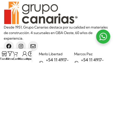
Desde 1951, Grupo Canarias destaca por su calidad en materiales
de construcción. 4 sucursales en GBA Oeste, 60 años de
experiencia.
Sucursales
Merlo Libertad
Marcos Paz
Tienda
Filtrar
Carrito
Mi cuenta
Ayuda
+54 11 4917-
+54 11 4917-
5992
7075
Merlo Matera
General Rodríguez
+54 11 6732-
+54 11 3200-
6242
1694
Categorías
Aditivos
Hierros
Áridos
Ladrillos
Bachas de
Obra en seco
cocina
Porcelanatos