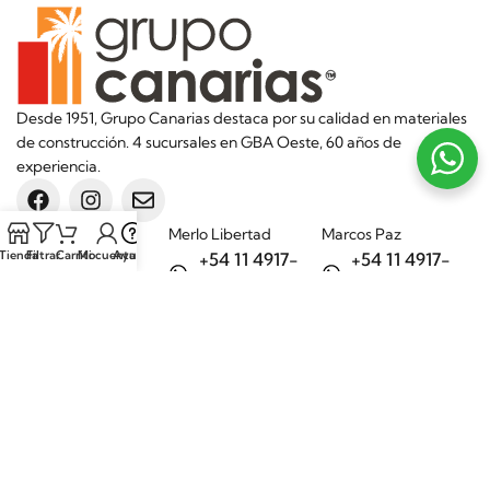
Desde 1951, Grupo Canarias destaca por su calidad en materiales
de construcción. 4 sucursales en GBA Oeste, 60 años de
experiencia.
Sucursales
Merlo Libertad
Marcos Paz
Tienda
Filtrar
Carrito
Mi cuenta
Ayuda
+54 11 4917-
+54 11 4917-
5992
7075
Merlo Matera
General Rodríguez
+54 11 6732-
+54 11 3200-
6242
1694
Categorías
Aditivos
Hierros
Áridos
Ladrillos
Bachas de
Obra en seco
cocina
Porcelanatos