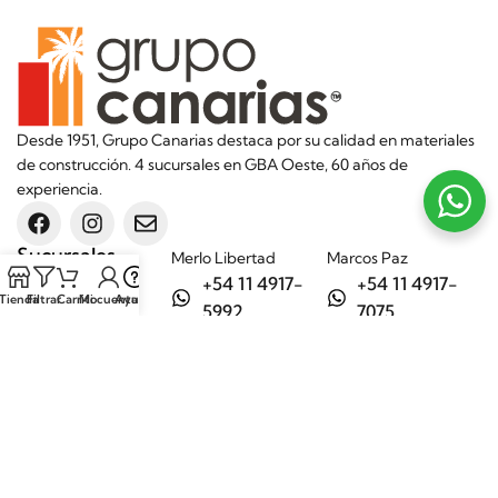
Desde 1951, Grupo Canarias destaca por su calidad en materiales
de construcción. 4 sucursales en GBA Oeste, 60 años de
experiencia.
Sucursales
Merlo Libertad
Marcos Paz
+54 11 4917-
+54 11 4917-
Tienda
Filtrar
Carrito
Mi cuenta
Ayuda
5992
7075
Merlo Matera
General Rodríguez
+54 11 6732-
+54 11 3200-
6242
1694
Categorías
Aditivos
Hierros
Áridos
Ladrillos
Bachas de
Obra en seco