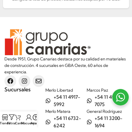
Desde 1951, Grupo Canarias destaca por su calidad en materiales
de construcción. 4 sucursales en GBA Oeste, 60 años de
experiencia.
Sucursales
Merlo Libertad
Marcos Paz
+54 11 4917-
+54 11 4917-
5992
7075
Merlo Matera
General Rodríguez
+54 11 6732-
+54 11 3200-
Tienda
Filtrar
Carrito
Mi cuenta
Ayuda
6242
1694
Categorías