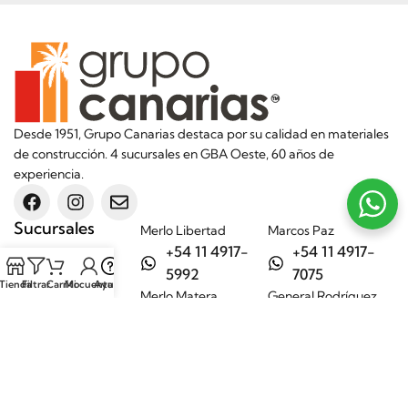
Desde 1951, Grupo Canarias destaca por su calidad en materiales
de construcción. 4 sucursales en GBA Oeste, 60 años de
experiencia.
Sucursales
Merlo Libertad
Marcos Paz
+54 11 4917-
+54 11 4917-
5992
7075
Tienda
Filtrar
Carrito
Mi cuenta
Ayuda
Merlo Matera
General Rodríguez
+54 11 6732-
+54 11 3200-
6242
1694
Categorías
Aditivos
Hierros
Áridos
Ladrillos