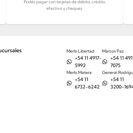
Podés pagar con tarjetas de débito, crédito,
efectivo y cheques.
ucursales
Merlo Libertad
Marcos Paz
+54 11 4917-
+54 11 491
5992
7075
Merlo Matera
General Rodríg
+54 11
+54 11
6732-6242
3200-169
Tienda
Nosotros
Ayuda
Contacto / Sucursales