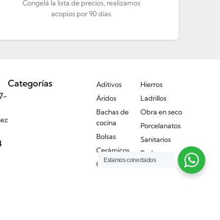
Congelá la lista de precios, realizamos
acopios por 90 días.
Categorías
Aditivos
Hierros
7-
Áridos
Ladrillos
Bachas de
Obra en seco
uez
cocina
Porcelanatos
Bolsas
Sanitarios
4
Cerámicos
Techos
Estamos conectados
Griferías