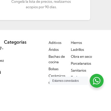
Congelá la lista de precios, realizamos
acopios por 90 días.
Categorías
Aditivos
Hierros
7-
Áridos
Ladrillos
Bachas de
Obra en seco
uez
cocina
Porcelanatos
Bolsas
Sanitarios
4
Cerámicos
Techos
Estamos conectados
Griferías