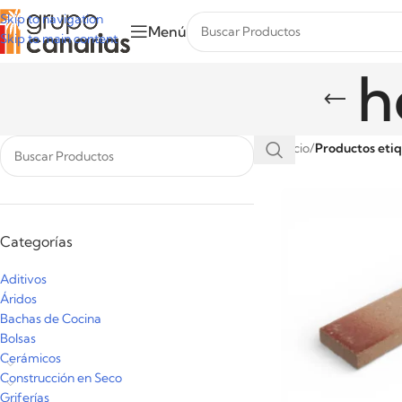
Skip to navigation
Menú
Skip to main content
h
Inicio
/
Productos etiq
Categorías
Aditivos
Áridos
Bachas de Cocina
Bolsas
Cerámicos
Construcción en Seco
Griferías