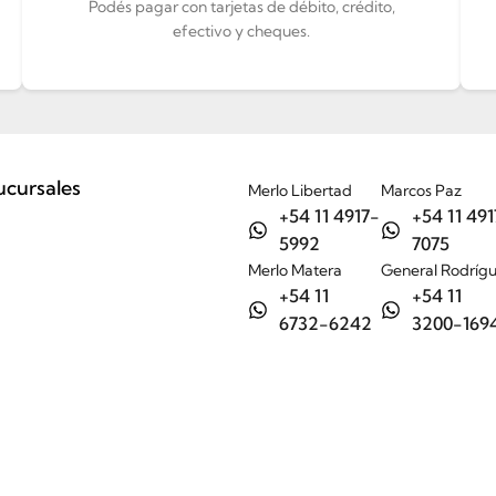
Podés pagar con tarjetas de débito, crédito,
efectivo y cheques.
ucursales
Merlo Libertad
Marcos Paz
+54 11 4917-
+54 11 491
5992
7075
Merlo Matera
General Rodríg
+54 11
+54 11
6732-6242
3200-169
Tienda
Nosotros
Ayuda
Contacto / Sucursales