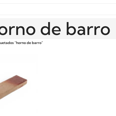
orno de barro
uetados “horno de barro”