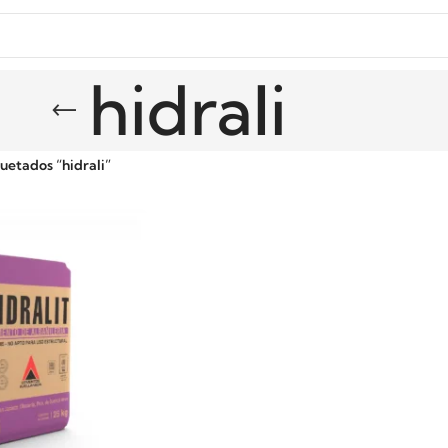
hidrali
uetados “hidrali”