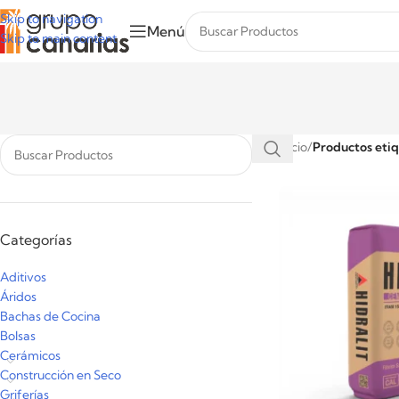
Skip to navigation
Menú
Skip to main content
Inicio
/
Productos etiq
Categorías
Aditivos
Áridos
Bachas de Cocina
Bolsas
Cerámicos
Construcción en Seco
Griferías