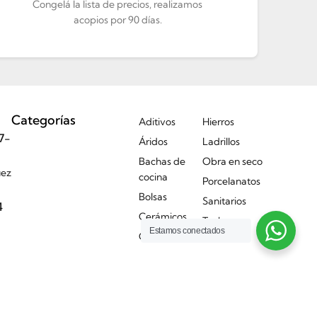
Congelá la lista de precios, realizamos
acopios por 90 días.
Categorías
Aditivos
Hierros
7-
Áridos
Ladrillos
Bachas de
Obra en seco
uez
cocina
Porcelanatos
Bolsas
Sanitarios
4
Cerámicos
Techos
Estamos conectados
Griferías