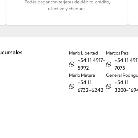
Podés pagar con tarjetas de débito, crédito,
efectivo y cheques.
ucursales
Merlo Libertad
Marcos Paz
+54 11 4917-
+54 11 491
5992
7075
Merlo Matera
General Rodríg
+54 11
+54 11
6732-6242
3200-169
Tienda
Nosotros
Ayuda
Contacto / Sucursales