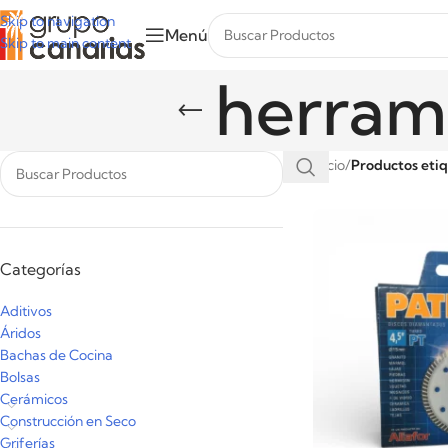
Skip to navigation
Menú
Skip to main content
herram
Inicio
/
Productos eti
Categorías
Aditivos
Áridos
Bachas de Cocina
Bolsas
Cerámicos
Construcción en Seco
Griferías