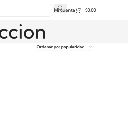
Mi cuenta
$
0,00
ccion