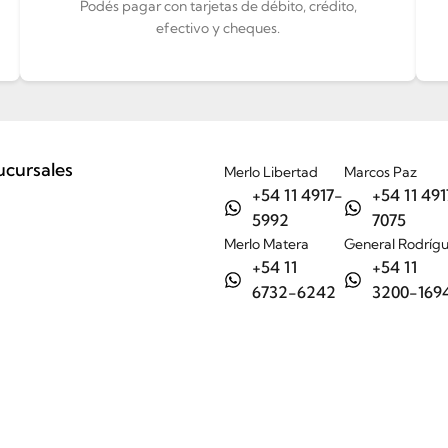
Podés pagar con tarjetas de débito, crédito,
efectivo y cheques.
ucursales
Merlo Libertad
Marcos Paz
+54 11 4917-
+54 11 491
5992
7075
Merlo Matera
General Rodríg
+54 11
+54 11
6732-6242
3200-169
Tienda
Nosotros
Ayuda
Contacto / Sucursales