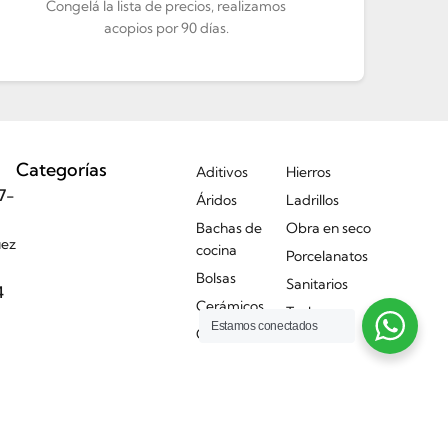
Congelá la lista de precios, realizamos
acopios por 90 días.
Categorías
Aditivos
Hierros
7-
Áridos
Ladrillos
Bachas de
Obra en seco
uez
cocina
Porcelanatos
Bolsas
Sanitarios
4
Cerámicos
Techos
Estamos conectados
Griferías