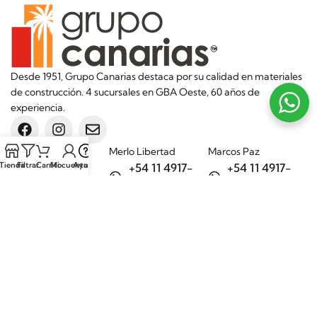
Desde 1951, Grupo Canarias destaca por su calidad en materiales
de construcción. 4 sucursales en GBA Oeste, 60 años de
experiencia.
Sucursales
Merlo Libertad
Marcos Paz
Tienda
Filtrar
Carrito
Mi cuenta
Ayuda
+54 11 4917-
+54 11 4917-
5992
7075
Merlo Matera
General Rodríguez
+54 11 6732-
+54 11 3200-
6242
1694
Categorías
Aditivos
Hierros
Áridos
Ladrillos
Bachas de
Obra en seco
cocina
Porcelanatos