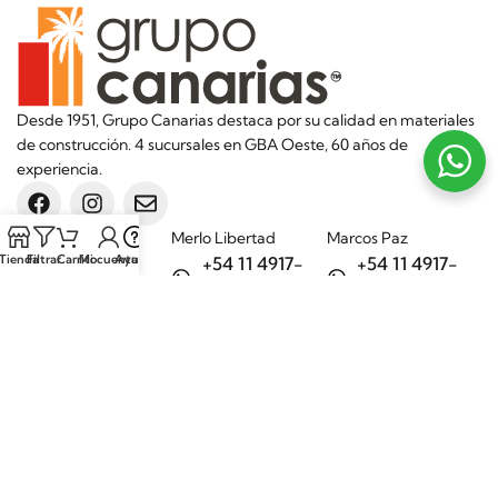
Desde 1951, Grupo Canarias destaca por su calidad en materiales
de construcción. 4 sucursales en GBA Oeste, 60 años de
experiencia.
Sucursales
Merlo Libertad
Marcos Paz
Tienda
Filtrar
Carrito
Mi cuenta
Ayuda
+54 11 4917-
+54 11 4917-
5992
7075
Merlo Matera
General Rodríguez
+54 11 6732-
+54 11 3200-
6242
1694
Categorías
Aditivos
Hierros
Áridos
Ladrillos
Bachas de
Obra en seco
cocina
Porcelanatos