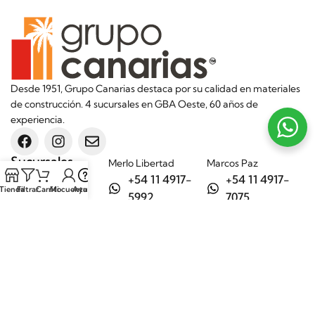
Desde 1951, Grupo Canarias destaca por su calidad en materiales
de construcción. 4 sucursales en GBA Oeste, 60 años de
experiencia.
Sucursales
Merlo Libertad
Marcos Paz
+54 11 4917-
+54 11 4917-
Tienda
Filtrar
Carrito
Mi cuenta
Ayuda
5992
7075
Merlo Matera
General Rodríguez
+54 11 6732-
+54 11 3200-
6242
1694
Categorías
Aditivos
Hierros
Áridos
Ladrillos
Bachas de
Obra en seco