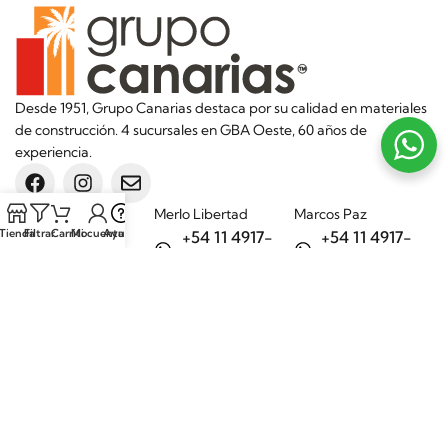
Desde 1951, Grupo Canarias destaca por su calidad en materiales
de construcción. 4 sucursales en GBA Oeste, 60 años de
experiencia.
Sucursales
Merlo Libertad
Marcos Paz
Tienda
Filtrar
Carrito
Mi cuenta
Ayuda
+54 11 4917-
+54 11 4917-
5992
7075
Merlo Matera
General Rodríguez
+54 11 6732-
+54 11 3200-
6242
1694
Categorías
Aditivos
Hierros
Áridos
Ladrillos
Bachas de
Obra en seco
cocina
Porcelanatos