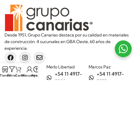
Desde 1951, Grupo Canarias destaca por su calidad en materiales
de construcción. 4 sucursales en GBA Oeste, 60 años de
experiencia.
Sucursales
Merlo Libertad
Marcos Paz
+54 11 4917-
+54 11 4917-
Tienda
Filtrar
Carrito
Mi cuenta
Ayuda
5992
7075
Merlo Matera
General Rodríguez
+54 11 6732-
+54 11 3200-
6242
1694
Categorías
Aditivos
Hierros
Áridos
Ladrillos
Bachas de
Obra en seco
cocina