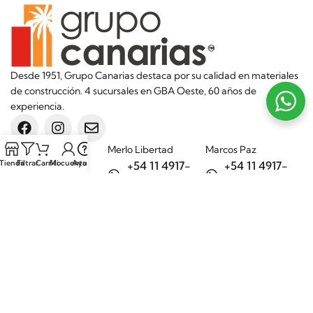
Desde 1951, Grupo Canarias destaca por su calidad en materiales
de construcción. 4 sucursales en GBA Oeste, 60 años de
experiencia.
Sucursales
Merlo Libertad
Marcos Paz
Tienda
Filtrar
Carrito
Mi cuenta
Ayuda
+54 11 4917-
+54 11 4917-
5992
7075
Merlo Matera
General Rodríguez
+54 11 6732-
+54 11 3200-
6242
1694
Categorías
Aditivos
Hierros
Áridos
Ladrillos
Bachas de
Obra en seco
cocina
Porcelanatos