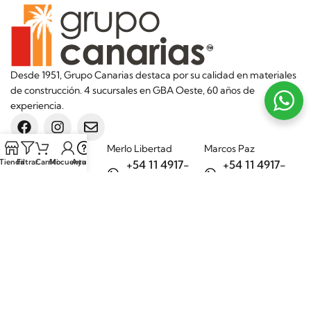
Desde 1951, Grupo Canarias destaca por su calidad en materiales
de construcción. 4 sucursales en GBA Oeste, 60 años de
experiencia.
Sucursales
Merlo Libertad
Marcos Paz
Tienda
Filtrar
Carrito
Mi cuenta
Ayuda
+54 11 4917-
+54 11 4917-
5992
7075
Merlo Matera
General Rodríguez
+54 11 6732-
+54 11 3200-
6242
1694
Categorías
Aditivos
Hierros
Áridos
Ladrillos
Bachas de
Obra en seco
cocina
Porcelanatos