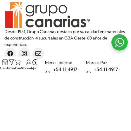
Desde 1951, Grupo Canarias destaca por su calidad en materiales
de construcción. 4 sucursales en GBA Oeste, 60 años de
experiencia.
Sucursales
Merlo Libertad
Marcos Paz
Tienda
Filtrar
Carrito
Mi cuenta
Ayuda
+54 11 4917-
+54 11 4917-
5992
7075
Merlo Matera
General Rodríguez
+54 11 6732-
+54 11 3200-
6242
1694
Categorías
Aditivos
Hierros
Áridos
Ladrillos
Bachas de
Obra en seco
cocina
Porcelanatos