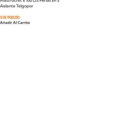
Mastrocret x 100 Lts Perlas EPS
Aislante Telgopor
$
18.900,00
Añadir Al Carrito