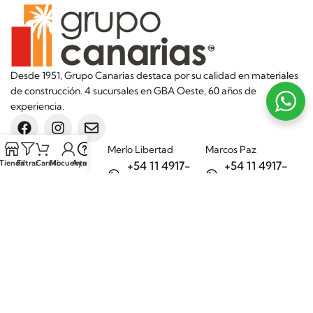
Desde 1951, Grupo Canarias destaca por su calidad en materiales
de construcción. 4 sucursales en GBA Oeste, 60 años de
experiencia.
Sucursales
Merlo Libertad
Marcos Paz
Tienda
Filtrar
Carrito
Mi cuenta
Ayuda
+54 11 4917-
+54 11 4917-
5992
7075
Merlo Matera
General Rodríguez
+54 11 6732-
+54 11 3200-
6242
1694
Categorías
Aditivos
Hierros
Áridos
Ladrillos
Bachas de
Obra en seco
cocina
Porcelanatos