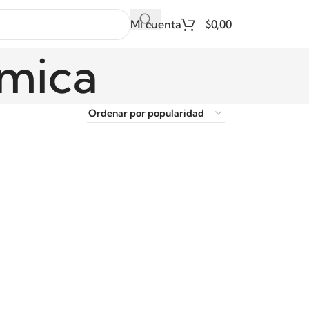
Mi cuenta
$
0,00
amica