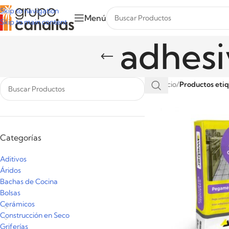
Skip to navigation
Menú
Skip to main content
adhesi
Inicio
/
Productos eti
Categorías
Aditivos
Áridos
Bachas de Cocina
Bolsas
Cerámicos
Construcción en Seco
Griferías