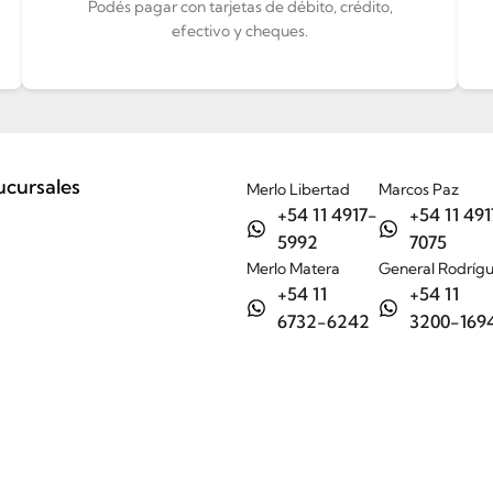
Podés pagar con tarjetas de débito, crédito,
efectivo y cheques.
ucursales
Merlo Libertad
Marcos Paz
+54 11 4917-
+54 11 491
5992
7075
Merlo Matera
General Rodríg
+54 11
+54 11
6732-6242
3200-169
Tienda
Nosotros
Ayuda
Contacto / Sucursales