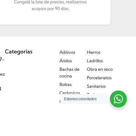
Congelá la lista de precios, realizamos
acopios por 90 días.
Categorías
Aditivos
Hierros
7-
Áridos
Ladrillos
Bachas de
Obra en seco
uez
cocina
Porcelanatos
Bolsas
Sanitarios
4
Cerámicos
Techos
Estamos conectados
Griferías