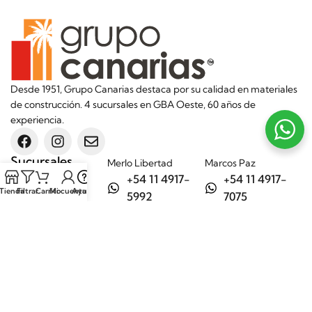
Desde 1951, Grupo Canarias destaca por su calidad en materiales
de construcción. 4 sucursales en GBA Oeste, 60 años de
experiencia.
Sucursales
Merlo Libertad
Marcos Paz
+54 11 4917-
+54 11 4917-
Tienda
Filtrar
Carrito
Mi cuenta
Ayuda
5992
7075
Merlo Matera
General Rodríguez
+54 11 6732-
+54 11 3200-
6242
1694
Categorías
Aditivos
Hierros
Áridos
Ladrillos
Bachas de
Obra en seco