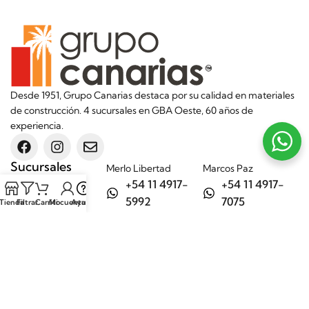
Desde 1951, Grupo Canarias destaca por su calidad en materiales
de construcción. 4 sucursales en GBA Oeste, 60 años de
experiencia.
Sucursales
Merlo Libertad
Marcos Paz
+54 11 4917-
+54 11 4917-
5992
7075
Tienda
Filtrar
Carrito
Mi cuenta
Ayuda
Merlo Matera
General Rodríguez
+54 11 6732-
+54 11 3200-
6242
1694
Categorías
Aditivos
Hierros
Áridos
Ladrillos
Bachas de
Obra en seco