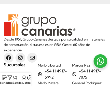
Desde 1951, Grupo Canarias destaca por su calidad en materiales
de construcción. 4 sucursales en GBA Oeste, 60 años de
experiencia.
Sucursales
Merlo Libertad
Marcos Paz
+54 11 4917-
+54 11 4917-
5992
7075
Merlo Matera
General Rodríguez
Tienda
Filtrar
Carrito
Mi cuenta
Ayuda
+54 11 6732-
+54 11 3200-
6242
1694
Categorías
Aditivos
Hierros
Áridos
Ladrillos