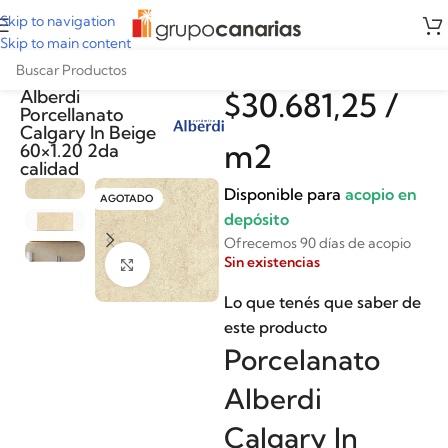
Skip to navigation
Skip to main content
Porcelanato
Alberdi
$
30.681,25
/
Porcellanato
Calgary In Beige
m2
60×1.20 2da
calidad
Disponible para
acopio en
AGOTADO
depósito
Ofrecemos 90 días de acopio
Sin existencias
Clickee para agrandar
Lo que tenés que saber de
este producto
Porcelanato
Alberdi
Calgary In