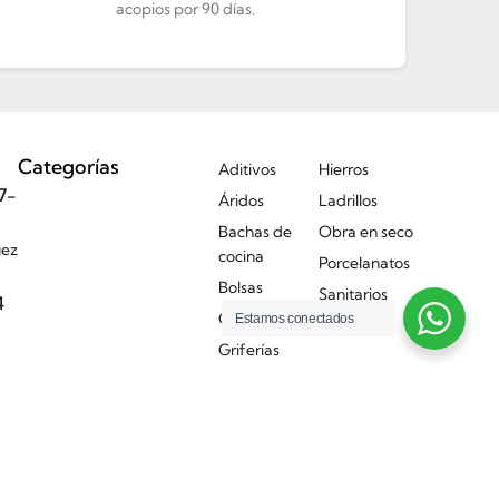
acopios por 90 días.
Categorías
Aditivos
Hierros
7-
Áridos
Ladrillos
Bachas de
Obra en seco
uez
cocina
Porcelanatos
Bolsas
Sanitarios
4
Cerámicos
Estamos conectados
Techos
Griferías