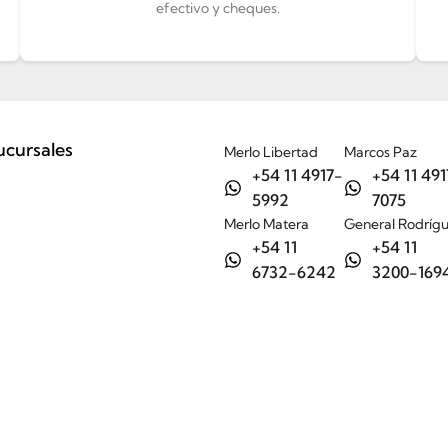
efectivo y cheques.
ucursales
Merlo Libertad
Marcos Paz
+54 11 4917-
+54 11 491
5992
7075
Merlo Matera
General Rodríg
+54 11
+54 11
6732-6242
3200-169
Tienda
Nosotros
Ayuda
Contacto / Sucursales