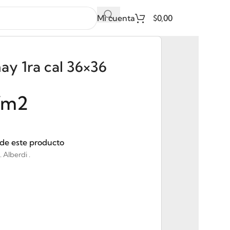
Mi cuenta
$
0,00
ay 1ra cal 36×36
/m2
 de este producto
 Alberdi .