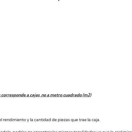
 corresponde a cajas, no a metro cuadrado (m2)
 rendimiento y la cantidad de piezas que trae la caja.
o, podrías no encontrar las mismas tonalidades ya que la cerámica s