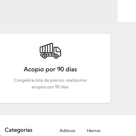
Acopio por 90 días
Congelá la lista de precios, realizamos
acopios por 90 días.
Categorías
Aditivos
Hierros