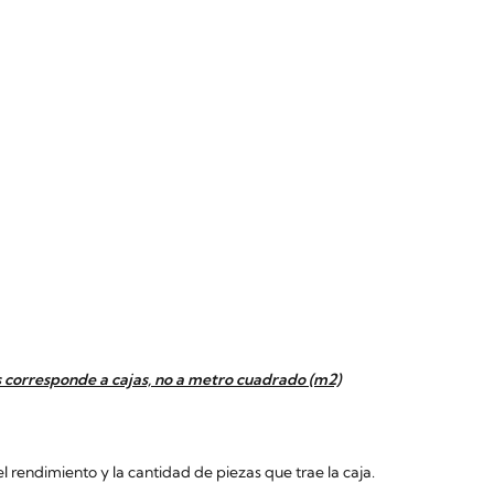
 corresponde a cajas, no a metro cuadrado (m2)
 rendimiento y la cantidad de piezas que trae la caja.