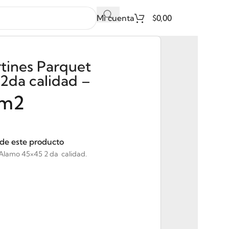
Mi cuenta
$
0,00
tines Parquet
2da calidad –
m2
 de este producto
Alamo 45×45 2 da calidad.