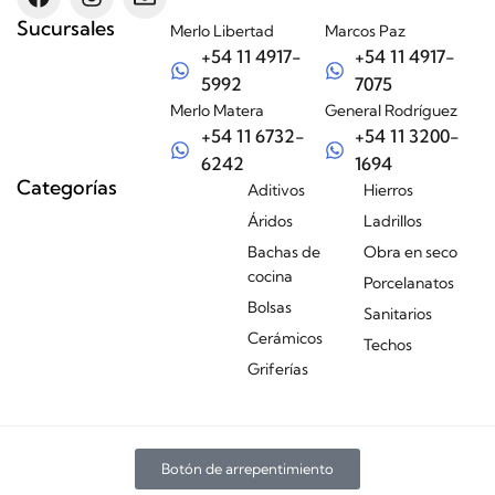
Sucursales
Merlo Libertad
Marcos Paz
+54 11 4917-
+54 11 4917-
5992
7075
Merlo Matera
General Rodríguez
+54 11 6732-
+54 11 3200-
6242
1694
Categorías
Aditivos
Hierros
Áridos
Ladrillos
Bachas de
Obra en seco
cocina
Porcelanatos
Bolsas
Sanitarios
Cerámicos
Techos
Griferías
Botón de arrepentimiento