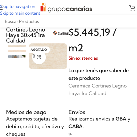
Skip to navigation
Skip to main content
Cerámica
Cortines Legno
$
5.445,19
/
Haya 30×45 1ra
Calidad.
m2
AGOTADO
Clickee para agrandar
Sin existencias
Lo que tenés que saber de
este producto
Cerámica Cortines Legno
haya 1ra Calidad
Medios de pago
Envíos
Aceptamos tarjetas de
Realizamos envíos a
GBA
y
débito, crédito, efectivo y
CABA.
cheques.