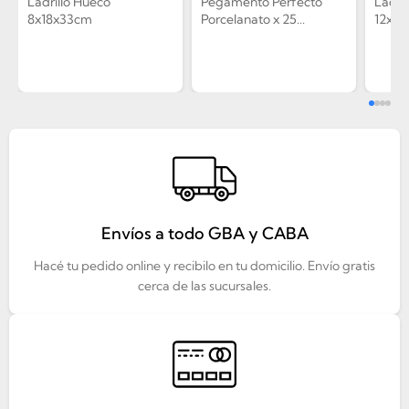
Ladrillo Hueco
Pegamento Perfecto
Ladril
8x18x33cm
Porcelanato x 25...
12x19
Envíos a todo GBA y CABA
Hacé tu pedido online y recibilo en tu domicilio. Envío gratis
cerca de las sucursales.