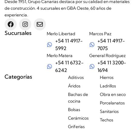
Desde 1951, Grupo Canarias destaca por su calidad en materiales
de construcción. 4 sucursales en GBA Oeste, 60 años de
experiencia.
Sucursales
Merlo Libertad
Marcos Paz
+54 11 4917-
+54 11 4917-
5992
7075
Merlo Matera
General Rodríguez
+54 11 6732-
+54 11 3200-
6242
1694
Categorías
Aditivos
Hierros
Áridos
Ladrillos
Bachas de
Obra en seco
cocina
Porcelanatos
Bolsas
Sanitarios
Cerámicos
Techos
Griferías