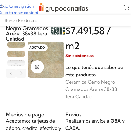
Skip to navigation
Skip to main content
Cerámica Cerro
Negro Gramados
$
7.491,58
/
Arena 38×38 1era
Calidad
m2
AGOTADO
Sin existencias
Lo que tenés que saber de
Clickee para agrandar
este producto
Cerámica Cerro Negro
Gramados Arena 38×38
1era Calidad
Medios de pago
Envíos
Aceptamos tarjetas de
Realizamos envíos a
GBA
y
débito, crédito, efectivo y
CABA.