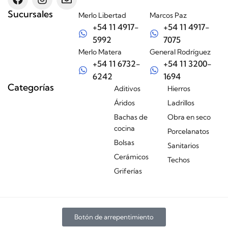
Sucursales
Merlo Libertad
Marcos Paz
+54 11 4917-
+54 11 4917-
5992
7075
Merlo Matera
General Rodríguez
+54 11 6732-
+54 11 3200-
6242
1694
Categorías
Aditivos
Hierros
Áridos
Ladrillos
Bachas de
Obra en seco
cocina
Porcelanatos
Bolsas
Sanitarios
Cerámicos
Techos
Griferías
Botón de arrepentimiento