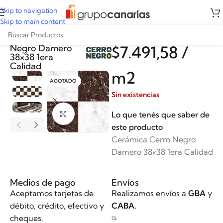
Skip to navigation
Skip to main content
Cerámica Cerro
Negro Damero
$
7.491,58
/
38×38 1era
Calidad
m2
AGOTADO
Sin existencias
Lo que tenés que saber de
Clickee para agrandar
este producto
Cerámica Cerro Negro
Damero 38×38 1era Calidad
Medios de pago
Envíos
Aceptamos tarjetas de
Realizamos envíos a
GBA
y
débito, crédito, efectivo y
CABA.
cheques.