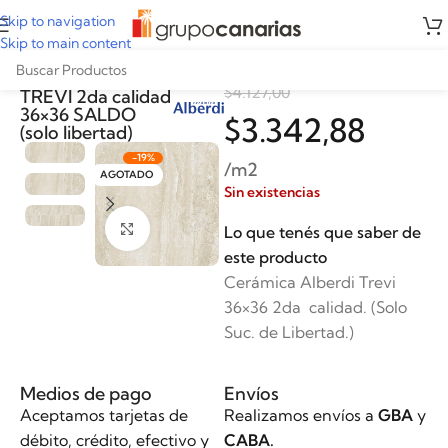
Skip to navigation
Skip to main content
Cerámica Alberdi
$
4.127,00
TREVI 2da calidad
36×36 SALDO
$
3.342,88
(solo libertad)
-19%
/m2
AGOTADO
Sin existencias
Clickee para agrandar
Lo que tenés que saber de
este producto
Cerámica Alberdi Trevi
36×36 2da calidad. (Solo
Suc. de Libertad.)
Medios de pago
Envíos
Aceptamos tarjetas de
Realizamos envíos a
GBA
y
débito, crédito, efectivo y
CABA.