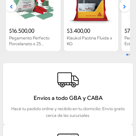
$
16.500,00
$
3.400,00
$
7.0
Pegamento Perfecto
Klaukol Pastina Fluida x
Pega
Porcelanato x 25...
KG
Estan
Envíos a todo GBA y CABA
Hacé tu pedido online y recibilo en tu domicilio. Envío gratis
cerca de las sucursales.