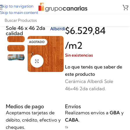
Skip to navigation
Skip to main content
Cerámica Alberdi
Sole 46 x 46 2da
$
6.529,84
calidad
/m2
AGOTADO
Sin existencias
Clickee para agrandar
Lo que tenés que saber de
este producto
Cerámica Alberdi Sole
46×46 2da calidad.
Medios de pago
Envíos
Aceptamos tarjetas de
Realizamos envíos a
GBA
y
débito, crédito, efectivo y
CABA.
cheques.