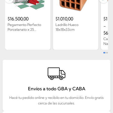
$
16.500,00
$
1.010,00
$
11.
Pegamento Perfecto
Ladrillo Hueco
-
Porcelanato x 25...
18x18x33cm
$
6.0
Caño
Naranj
Envíos a todo GBA y CABA
Hacé tu pedido online y recibilo en tu domicilio. Envío gratis
cerca de las sucursales.